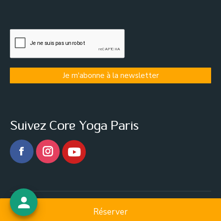
Suivez Core Yoga Paris
Facebook
Core Yoga Paris
Réserver
menu bas footer