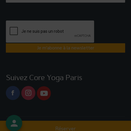
Suivez Core Yoga Paris
Facebook
Core Yoga Paris
Réserver
menu bas footer