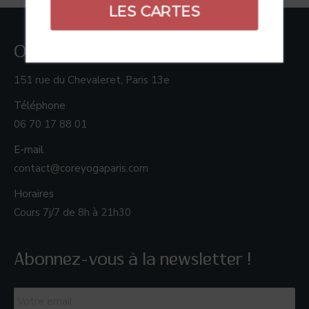
LES CARTES
Où nous trouver ?
151 rue du Chevaleret, Paris 13e
Téléphone
06 70 17 88 01
E-mail
contact@coreyogaparis.com
Horaires
Cours 7j/7 de 8h à 21h30
Abonnez-vous à la newsletter !
Email
*