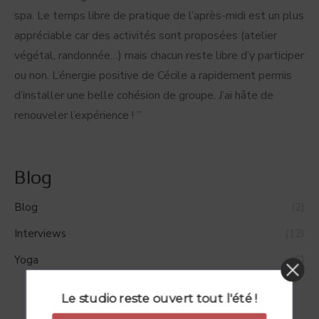
spa. Le temps libre de pratique de l’après-midi est un plus
appréciable car des activités sont proposées (atelier
végétal, randonnée…) mais chacun reste libre d’y participer
ou non. L’énergie positive de Cécile a rapidement permis
d’installer une belle cohésion de groupe. J’ai hâte de
renouveler l’expérience ! ”
Blog
Blog
(2)
Interviews
(12)
Yoga
(6)
Le studio reste ouvert tout l'été !