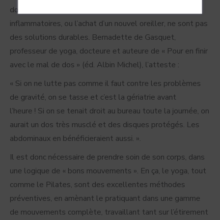
douleurs s’installent, et la prise répétée d’anti-
inflammatoires, ou l’achat d’un nouvel oreiller, ne sont pas
des solutions durables. Bernadette de Gasquet,
professeur de yoga, docteure et auteure de « Pour en finir
avec le mal de dos » (éd. Albin Michel), l’atteste :
« Si on ne lutte pas comme il faut contre les problèmes
de gravité, on se tasse et c’est la gériatrie avant
l’heure ! Si on se tenait droit au bureau toute la journée, on
aurait un dos très musclé et des disques protégés. Les
abdominaux en bénéficieraient aussi. ».
Il est donc nécessaire de prendre soin de son corps, dans
une logique de « bons mouvements ». En ça, le yoga, tout
comme le Pilates, sont des excellentes méthodes
préventives, en amènant le pratiquant dans une gamme
de mouvements complète, travaillant tant sur l’étirement