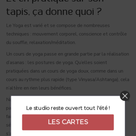
tapis, ça donne quoi ?
Le Yoga est varié et se compose de nombreuses
techniques : mouvement corporel, conscience et contrôle
du souffle, relaxation/méditation.
Un cours de yoga passe en grande partie par la réalisation
d’asanas : les postures de yoga. Qu’elles soient
pratiquées dans un cours de yoga doux, comme dans un
cours au rythme plus rapide (type Vinyasa/Ashtanga), cela
n’altère en rien leurs bénéfices.
Notre corps est fait pour bouger, et sa bonne santé passe
par des articulations « souples » (on ne parle pas ici de
Le studio reste ouvert tout l'été !
faire le grand écart !), et des muscles toniques. Trop de
LES CARTES
sédentarité et mauvaises postures, amènent le corps à
s’affaisser, s’enraidir, et perdre en tonus. Inconfort et