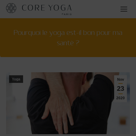
Pourquoi le yoga est-il bon pour ma
santé ?
Yoga
Nov
23
2020