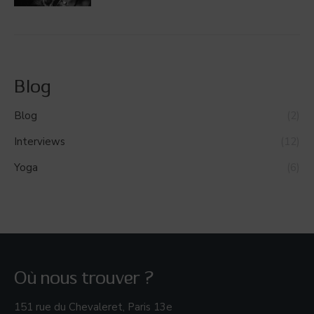
Blog
Blog
(2)
Interviews
(12)
Yoga
(6)
Où nous trouver ?
151 rue du Chevaleret, Paris 13e