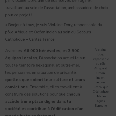
par Violaine Dory, une de nos élèves de Yoga et
travaillant au sein de l’association, ambassadrice de choix
pour ce projet !
« Bonjour à tous, je suis Violaine Dory, responsable du
pôle Afrique et Océan indien au sein du Secours
Catholique – Caritas France.
Avec ses
66 000 bénévoles, et 3 500
Violaine
Dory,
équipes locales
, l’Association accueille sur
responsable
du pôle
tout le territoire hexagonal et outre-mer,
Afrique et
les personnes en situation de précarité,
Océan
indien,
quelles que soient leur culture et leurs
Secours
convictions
. Ensemble, elles travaillent à
Catholique
Crédit photo
construire des solutions pour que
chacun
: Marie-
accède à une place digne dans la
Agnès
Bonnaire
société et contribue à l’édification d’un