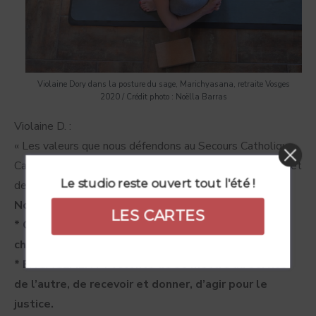
Violaine Dory dans la posture du sage, Marichyasana, retraite Vosges
2020 / Crédit photo : Noëlla Barras
Violaine D. :
« Les valeurs que nous défendons au Secours Catholique-
Caritas France rejoignent pleinement celles liées au projet
de CYP, et en sont un bel écho.
Le studio reste ouvert tout l'été !
Nous cultivons :
LES CARTES
* CONFIANCE : attitude qui croit et espère en
chaque personne et valorise ses capacités.
* ENGAGEMENT : Volonté de se mettre au service
de l’autre, de recevoir et donner, d’agir pour le
justice.