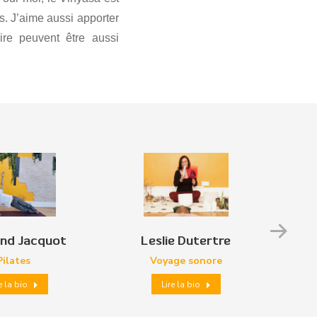
s. J’aime aussi apporter
re peuvent être aussi
and Jacquot
Leslie Dutertre
Pilates
Voyage sonore
e la bio
Lire la bio