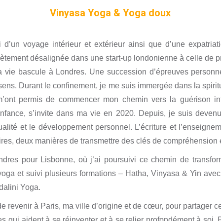
Vinyasa Yoga & Yoga doux
LES CARTES
 d’un voyage intérieur et extérieur ainsi que d’une expatriat
ètement désalignée dans une start-up londonienne à celle de p
a vie bascule à Londres. Une succession d’épreuves personn
ens. Durant le confinement, je me suis immergée dans la spiritua
 m’ont permis de commencer mon chemin vers la guérison int
’enfance, s’invite dans ma vie en 2020. Depuis, je suis devenu
tualité et le développement personnel. L’écriture et l’enseign
es, deux manières de transmettre des clés de compréhension e
ondres pour Lisbonne, où j’ai poursuivi ce chemin de transform
 yoga et suivi plusieurs formations – Hatha, Vinyasa & Yin avec 
ndalini Yoga
.
de revenir à Paris, ma ville d’origine et de cœur, pour partager c
es qui aident à se réinventer et à se relier profondément à soi. 