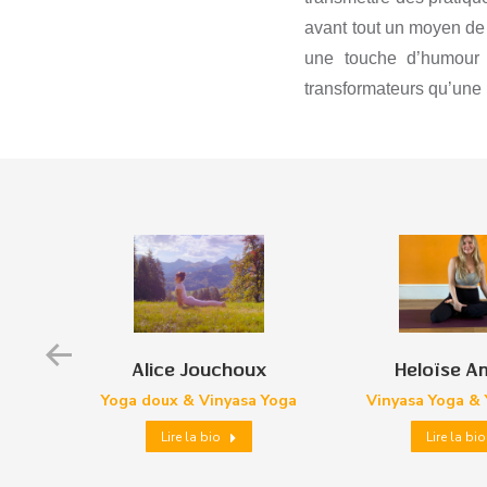
avant tout un moyen de 
une touche d’humour 
transformateurs qu’une
Alice Jouchoux
Heloïse A
l
Yoga doux & Vinyasa Yoga
Vinyasa Yoga &
io
Lire la bio
Lire la bio